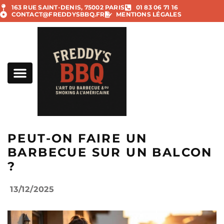
163 RUE SAINT-DENIS, 75002 PARIS
01 83 06 71 16
CONTACT@FREDDYSBBQ.FR
MENTIONS LÉGALES
MENTIONS LÉGALES
PEUT-ON FAIRE UN
BARBECUE SUR UN BALCON​
?
13/12/2025